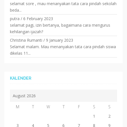
selamat sore , mau menanyakan tata cara pindah sekolah
beda...
putra
/
6 February 2023
selamat pagi, izin bertanya, bagaimana cara mengurus
kehilangan ijazah?
Christina Rumanti
/
9 January 2023
Selamat malam. Mau menanyakan tata cara pindah siswa
dikelas 11...
KALENDER
August 2026
M
T
W
T
F
S
S
1
2
3
4
5
6
7
8
9